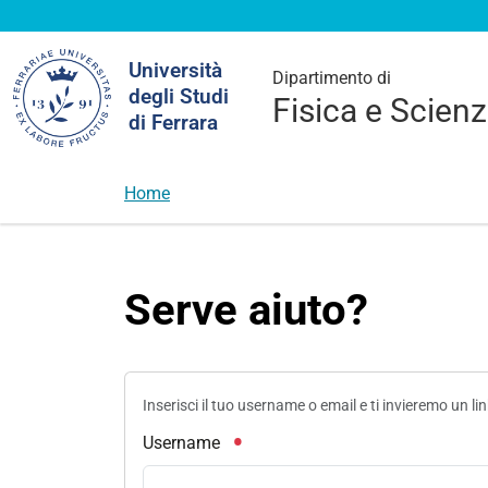
Cerca
Università
nel
Dipartimento di
degli Studi
sito
Fisica e Scienz
di Ferrara
Home
Serve aiuto?
Inserisci il tuo username o email e ti invieremo un li
Username