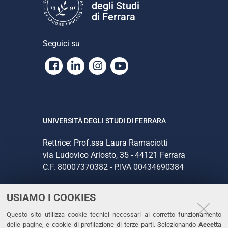
degli Studi
di Ferrara
Seguici su
Facebook
Linkedin
Instagram
Youtube
UNIVERSITÀ DEGLI STUDI DI FERRARA
Rettrice: Prof.ssa Laura Ramaciotti
via Ludovico Ariosto, 35 - 44121 Ferrara
C.F. 80007370382 - P.IVA 00434690384
USIAMO I COOKIES
CONTATTI
Questo sito utilizza cookie tecnici necessari al corretto funzionamento
Tel. +39 0532 293111
delle pagine, e cookie di profilazione di terze parti. Selezionando
Accetta