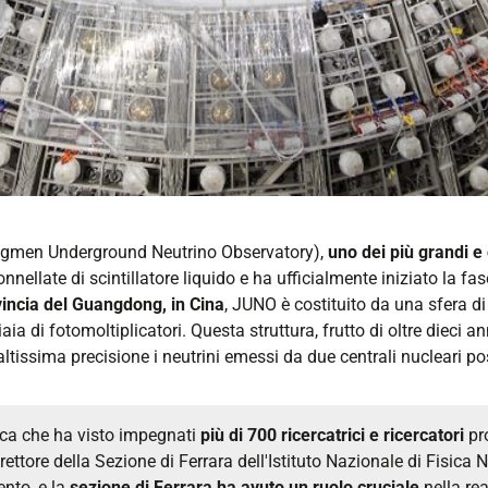
gmen Underground Neutrino Observatory),
uno dei più grandi e 
ellate di scintillatore liquido e ha ufficialmente iniziato la fas
vincia del Guangdong, in Cina
, JUNO è costituito da una sfera di
a di fotomoltiplicatori. Questa struttura, frutto di oltre dieci an
altissima precisione i neutrini emessi da due centrali nucleari po
gica che ha visto impegnati
più di 700 ricercatrici e ricercatori
pro
irettore della Sezione di Ferrara dell'Istituto Nazionale di Fisica
ento, e la
sezione di Ferrara ha avuto un ruolo cruciale
nella rea