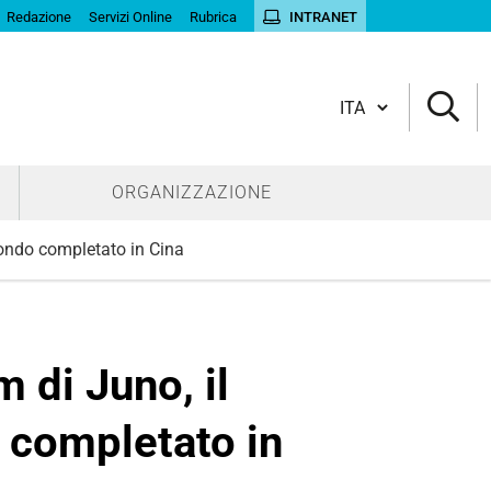
Redazione
Servizi Online
Rubrica
INTRANET
Cambia lingua
ORGANIZZAZIONE
 mondo completato in Cina
m di Juno, il
o completato in