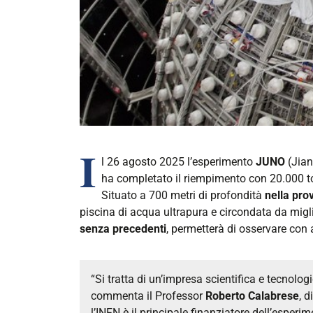
I
l 26 agosto 2025 l’esperimento
JUNO
(Jian
ha completato il riempimento con 20.000 tonn
Situato a 700 metri di profondità
nella pro
piscina di acqua ultrapura e circondata da migliai
senza precedenti
, permetterà di osservare con 
“Si tratta di un’impresa scientifica e tecnolo
commenta il Professor
Roberto Calabrese
, d
l’INFN è il principale finanziatore dell’esperim