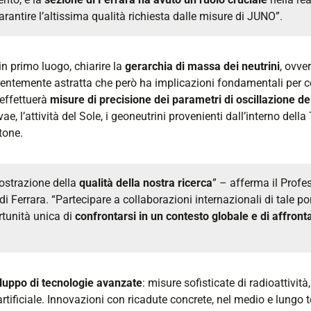
garantire l’altissima qualità richiesta dalle misure di JUNO”.
in primo luogo, chiarire la
gerarchia di massa dei neutrini
, ovve
entemente astratta che però ha implicazioni fondamentali per co
 effettuerà
misure di precisione dei parametri di oscillazione dei
l’attività del Sole, i geoneutrini provenienti dall’interno della Te
tone.
ostrazione della
qualità della nostra ricerca
” – afferma il Profe
 di Ferrara. “Partecipare a collaborazioni internazionali di tale por
ortunità unica di
confrontarsi in un contesto globale e di affronta
iluppo di tecnologie avanzate
: misure sofisticate di radioattività
artificiale. Innovazioni con ricadute concrete, nel medio e lungo te