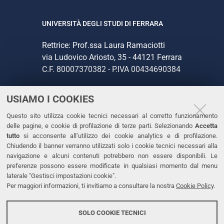
UNIVERSITÀ DEGLI STUDI DI FERRARA
Rettrice: Prof.ssa Laura Ramaciotti
via Ludovico Ariosto, 35 - 44121 Ferrara
C.F. 80007370382 - P.IVA 00434690384
USIAMO I COOKIES
CONTATTI
Questo sito utilizza cookie tecnici necessari al corretto funzionamento
Tel. +39 0532 293111
delle pagine, e cookie di profilazione di terze parti. Selezionando
Accetta
Fax. +39 0532 293031
tutto
si acconsente all’utilizzo dei cookie analytics e di profilazione.
PEC
Chiudendo il banner verranno utilizzati solo i cookie tecnici necessari alla
navigazione e alcuni contenuti potrebbero non essere disponibili. Le
preferenze possono essere modificate in qualsiasi momento dal menu
LINKS
laterale "Gestisci impostazioni cookie".
Per maggiori informazioni, ti invitiamo a consultare la nostra
Cookie Policy
.
Accessibilità
Dichiarazione di accessibilità
SOLO COOKIE TECNICI