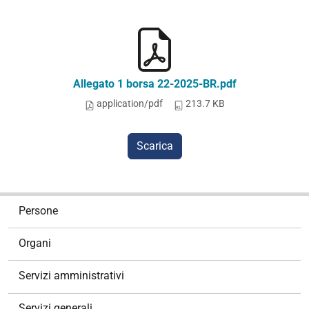
Allegato 1 borsa 22-2025-BR.pdf
application/pdf
213.7 KB
Scarica
N
Persone
a
v
Organi
i
g
Servizi amministrativi
a
z
Servizi generali