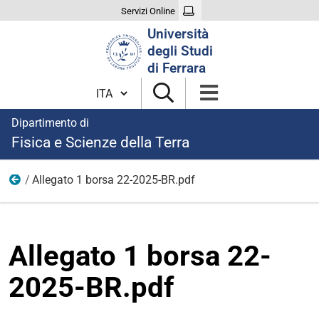
Servizi Online
Cerca
Università
nel
degli Studi
sito
di Ferrara
Cambia lingua
Dipartimento di
Fisica e Scienze della Terra
Allegato 1 borsa 22-2025-BR.pdf
Bandi per borse di ricerca 2025
Allegato 1 borsa 22-
2025-BR.pdf