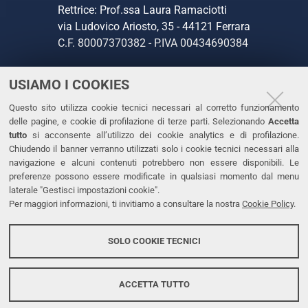
Rettrice: Prof.ssa Laura Ramaciotti
via Ludovico Ariosto, 35 - 44121 Ferrara
C.F. 80007370382 - P.IVA 00434690384
USIAMO I COOKIES
CONTATTI
Questo sito utilizza cookie tecnici necessari al corretto funzionamento
Tel. +39 0532 293111
delle pagine, e cookie di profilazione di terze parti. Selezionando
Accetta
Fax. +39 0532 293031
tutto
si acconsente all’utilizzo dei cookie analytics e di profilazione.
PEC
Chiudendo il banner verranno utilizzati solo i cookie tecnici necessari alla
navigazione e alcuni contenuti potrebbero non essere disponibili. Le
preferenze possono essere modificate in qualsiasi momento dal menu
LINKS
laterale "Gestisci impostazioni cookie".
Per maggiori informazioni, ti invitiamo a consultare la nostra
Cookie Policy
.
Accessibilità
Dichiarazione di accessibilità
SOLO COOKIE TECNICI
Protezione dati personali
Cookies
ACCETTA TUTTO