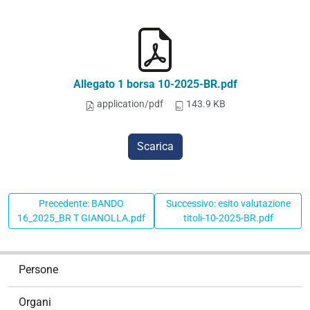
Allegato 1 borsa 10-2025-BR.pdf
application/pdf
143.9 KB
Scarica
Precedente: BANDO
Successivo: esito valutazione
16_2025_BR T GIANOLLA.pdf
titoli-10-2025-BR.pdf
N
Persone
a
v
Organi