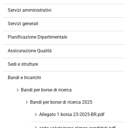
i
g
Servizi amministrativi
a
z
Servizi generali
i
o
Pianificazione Dipartimentale
n
e
Assicurazione Qualità
Sedi e strutture
Bandi e Incarichi
Bandi per borse di ricerca
Bandi per borse di ricerca 2025
Allegato 1 borsa 23-2025-BR.pdf