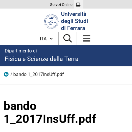
Servizi Online
Cerca
Università
nel
degli Studi
sito
di Ferrara
Cambia lingua
Dipartimento di
Fisica e Scienze della Terra
bando 1_2017InsUff.pdf
anni precedenti
bando
1_2017InsUff.pdf