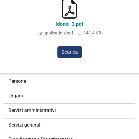
Idonei_3.pdf
application/pdf
141.4 KB
Scarica
N
Persone
a
v
Organi
i
g
Servizi amministrativi
a
z
Servizi generali
i
o