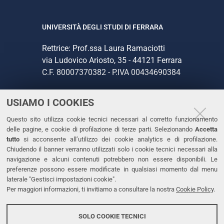
UNIVERSITÀ DEGLI STUDI DI FERRARA
Rettrice: Prof.ssa Laura Ramaciotti
via Ludovico Ariosto, 35 - 44121 Ferrara
C.F. 80007370382 - P.IVA 00434690384
USIAMO I COOKIES
CONTATTI
Questo sito utilizza cookie tecnici necessari al corretto funzionamento
Tel. +39 0532 293111
delle pagine, e cookie di profilazione di terze parti. Selezionando
Accetta
Fax. +39 0532 293031
tutto
si acconsente all’utilizzo dei cookie analytics e di profilazione.
PEC
Chiudendo il banner verranno utilizzati solo i cookie tecnici necessari alla
navigazione e alcuni contenuti potrebbero non essere disponibili. Le
preferenze possono essere modificate in qualsiasi momento dal menu
LINKS
laterale "Gestisci impostazioni cookie".
Per maggiori informazioni, ti invitiamo a consultare la nostra
Cookie Policy
.
Accessibilità
Dichiarazione di accessibilità
SOLO COOKIE TECNICI