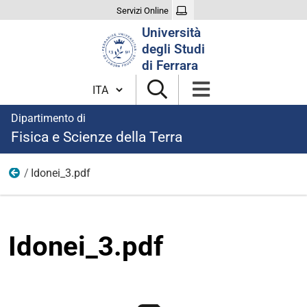
Servizi Online
Cerca
Università
nel
degli Studi
sito
di Ferrara
Cambia lingua
Dipartimento di
Fisica e Scienze della Terra
Idonei_3.pdf
anni precedenti
Idonei_3.pdf