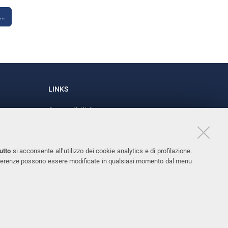
i…
LINKS
Accessibilità
1
Dichiarazione di accessibilità
Protezione dati personali
utto
si acconsente all’utilizzo dei cookie analytics e di profilazione.
Cookies
 preferenze possono essere modificate in qualsiasi momento dal menu