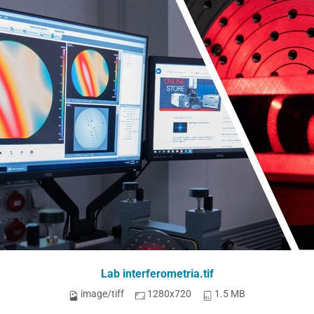
Lab interferometria.tif
image/tiff
1280x720
1.5 MB