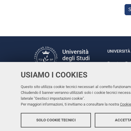
S
Università
UNIVERSITÀ 
degli Studi
Rettrice: P
di Ferrara
via Ludovic
USIAMO I COOKIES
C.F. 80007
Seguici su
Questo sito utilizza cookie tecnici necessari al corretto funzionam
Facebook
Linkedin
Instagram
Youtube
Chiudendo il banner verranno utilizzati solo i cookie tecnici nece
laterale "Gestisci impostazioni cookie".
Per maggiori informazioni, ti invitiamo a consultare la nostra
Cookie
SOLO COOKIE TECNICI
ACCETTA
Copyright @ 2026, Università di Ferrara