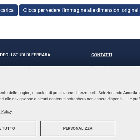
carica
Clicca per vedere l'immagine alle dimensioni original
DEGLI STUDI DI FERRARA
CONTATTI
rof.ssa Laura Ramaciotti
Tel. +39 0532 293111
o Ariosto, 35 - 44121 Ferrara
Fax. +39 0532 29303
370382 - P.IVA 00434690384
PEC
ento delle pagine, e cookie di profilazione di terze parti. Selezionando
Accetta t
ssari alla navigazione e alcuni contenuti potrebbero non essere disponibili. Le
 Policy
.
 TUTTO
PERSONALIZZA