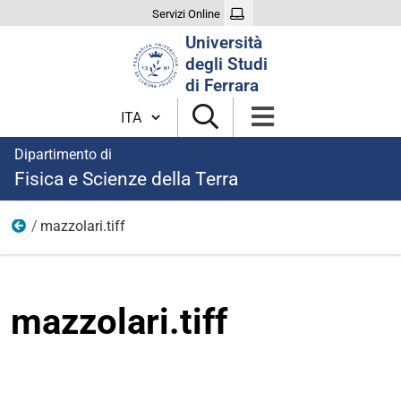
Servizi Online
Cerca
Università
nel
degli Studi
sito
di Ferrara
Cambia lingua
Dipartimento di
Fisica e Scienze della Terra
mazzolari.tiff
Home
mazzolari.tiff