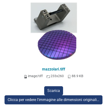
mazzolari.tiff
image/tiff
233x260
88.9 KB
Scarica
Clicca per vedere l'immagine alle dimensioni originali…