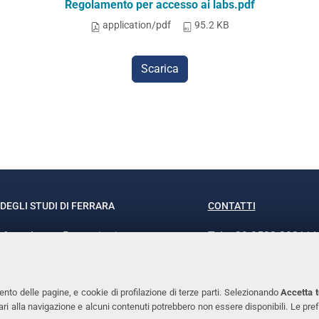
Regolamento per accesso ai labs.pdf
application/pdf
95.2 KB
Scarica
DEGLI STUDI DI FERRARA
CONTATTI
rof.ssa Laura Ramaciotti
Tel. +39 0532 293111
o Ariosto, 35 - 44121 Ferrara
Fax. +39 0532 29303
370382 - P.IVA 00434690384
PEC
ento delle pagine, e cookie di profilazione di terze parti. Selezionando
Accetta t
ssari alla navigazione e alcuni contenuti potrebbero non essere disponibili. Le