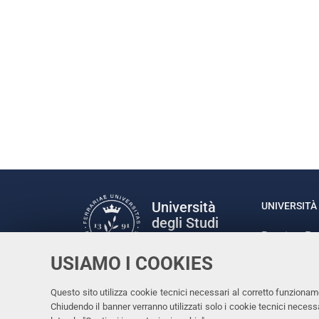
Università
UNIVERSITÀ 
degli Studi
Rettrice: P
di Ferrara
via Ludovic
USIAMO I COOKIES
C.F. 80007
Seguici su
Questo sito utilizza cookie tecnici necessari al corretto funzionam
Facebook
Linkedin
Instagram
Youtube
Chiudendo il banner verranno utilizzati solo i cookie tecnici nece