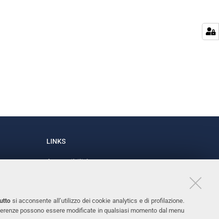
LINKS
Accessibilità
1
Dichiarazione di accessibilità
Protezione dati personali
utto
si acconsente all’utilizzo dei cookie analytics e di profilazione.
Cookies
 preferenze possono essere modificate in qualsiasi momento dal menu