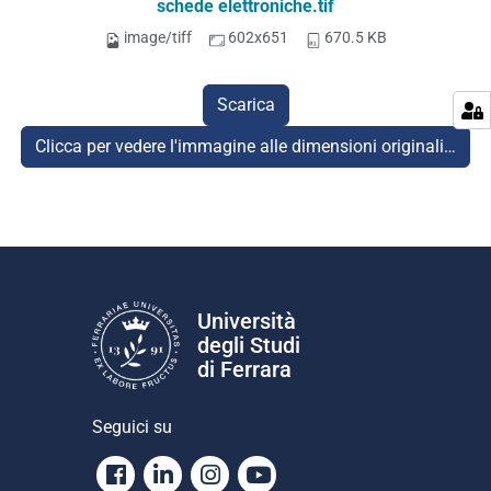
schede elettroniche.tif
image/tiff
602x651
670.5 KB
Scarica
Clicca per vedere l'immagine alle dimensioni originali…
Università
degli Studi
di Ferrara
Seguici su
Facebook
Linkedin
Instagram
Youtube