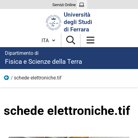
Servizi Online
Cerca
Università
nel
degli Studi
sito
di Ferrara
Cambia lingua
Dipartimento di
Fisica e Scienze della Terra
schede elettroniche.tif
Home
schede elettroniche.tif