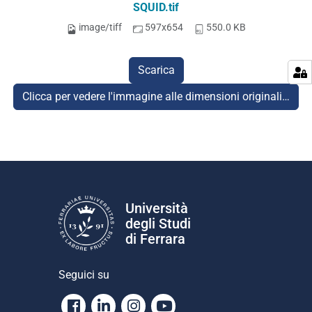
SQUID.tif
image/tiff
597x654
550.0 KB
Scarica
Clicca per vedere l'immagine alle dimensioni originali…
Università
degli Studi
di Ferrara
Seguici su
Facebook
Linkedin
Instagram
Youtube