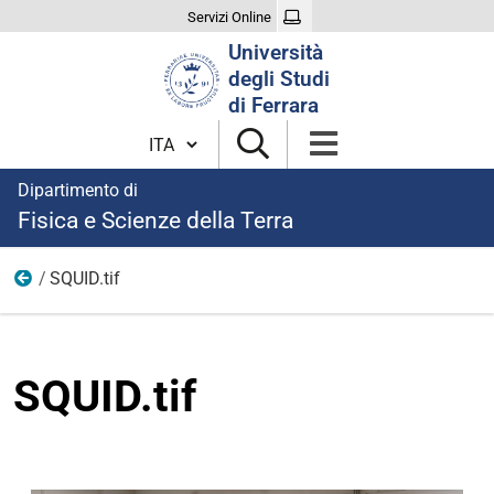
Servizi Online
Cerca
Università
nel
degli Studi
sito
di Ferrara
Cambia lingua
Dipartimento di
Fisica e Scienze della Terra
SQUID.tif
Home
SQUID.tif