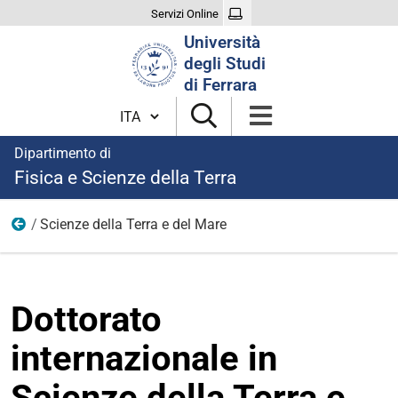
Servizi Online
Cerca
Università
nel
degli Studi
sito
di Ferrara
Cambia lingua
Dipartimento di
Fisica e Scienze della Terra
Scienze della Terra e del Mare
Dottorato di Ricerca
Dottorato
internazionale in
Scienze della Terra e