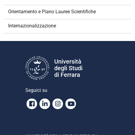
n
e
Orientamento e Piano Lauree Scientifiche
Internazionalizzazione
Università
degli Studi
di Ferrara
Seguici su
Facebook
Linkedin
Instagram
Youtube