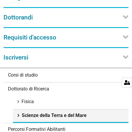
Dottorandi
Requisiti d'accesso
Iscriversi
N
Corsi di studio
a
v
Dottorato di Ricerca
i
g
Fisica
a
z
Scienze della Terra e del Mare
i
o
Percorsi Formativi Abilitanti