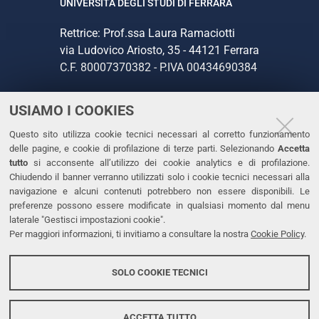
UNIVERSITÀ DEGLI STUDI DI FERRARA
Rettrice: Prof.ssa Laura Ramaciotti
via Ludovico Ariosto, 35 - 44121 Ferrara
C.F. 80007370382 - P.IVA 00434690384
USIAMO I COOKIES
CONTATTI
Questo sito utilizza cookie tecnici necessari al corretto funzionamento
Tel. +39 0532 293111
delle pagine, e cookie di profilazione di terze parti. Selezionando
Accetta
Fax. +39 0532 293031
tutto
si acconsente all’utilizzo dei cookie analytics e di profilazione.
PEC
Chiudendo il banner verranno utilizzati solo i cookie tecnici necessari alla
navigazione e alcuni contenuti potrebbero non essere disponibili. Le
preferenze possono essere modificate in qualsiasi momento dal menu
LINKS
laterale "Gestisci impostazioni cookie".
Per maggiori informazioni, ti invitiamo a consultare la nostra
Cookie Policy
.
Accessibilità
Dichiarazione di accessibilità
SOLO COOKIE TECNICI
Protezione dati personali
Cookies
ACCETTA TUTTO