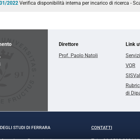
01/2022
Verifica disponibilità interna per incarico di ricerca -
mento
Direttore
Link ut
,
Prof. Paolo Natoli
Serviz
a
VQR
SISVa
Rubric
di Dip
DEGLI STUDI DI FERRARA
CONTATTI