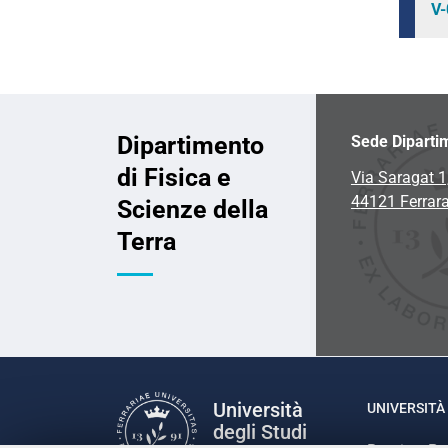
V-
Dipartimento
Sede Diparti
di Fisica e
Via Saragat 1
44121 Ferrar
Scienze della
Terra
Università
UNIVERSITÀ 
degli Studi