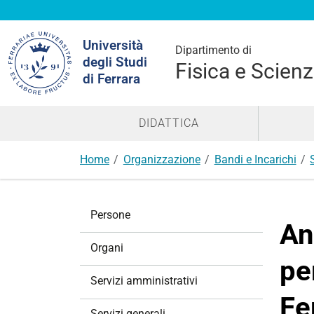
Cerca
Università
nel
Dipartimento di
degli Studi
sito
Fisica e Scienz
di Ferrara
DIDATTICA
Home
Organizzazione
Bandi e Incarichi
N
Persone
a
An
v
Organi
i
pe
g
Servizi amministrativi
a
Fe
z
Servizi generali