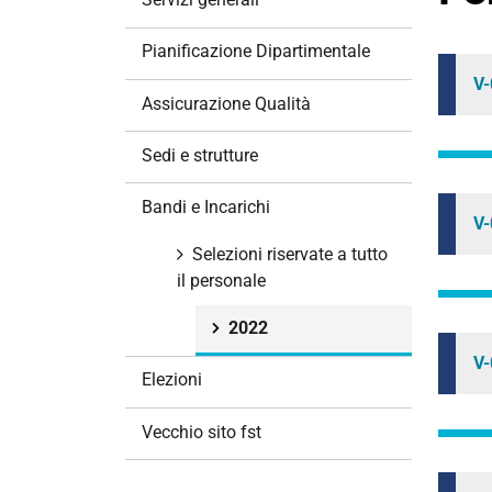
i
o
Pianificazione Dipartimentale
n
V-
e
Assicurazione Qualità
Sedi e strutture
Bandi e Incarichi
V-
Selezioni riservate a tutto
il personale
2022
V-
Elezioni
Vecchio sito fst