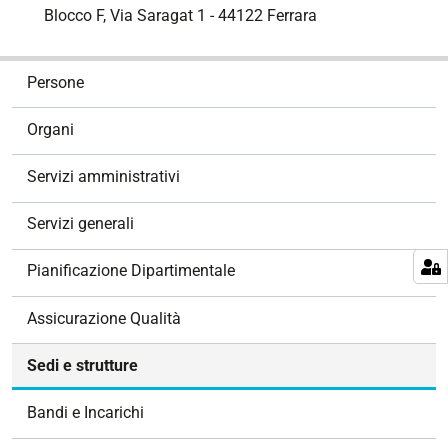
Blocco F, Via Saragat 1 - 44122 Ferrara
N
Persone
a
v
Organi
i
g
Servizi amministrativi
a
z
Servizi generali
i
o
Pianificazione Dipartimentale
n
e
Assicurazione Qualità
Sedi e strutture
Bandi e Incarichi