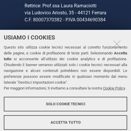
Rettrice: Prof.ssa Laura Ramaciotti
via Ludovico Ariosto, 35 - 44121 Ferrara
C.F. 80007370382 - P.IVA 00434690384
USIAMO I COOKIES
CONTATTI
Questo sito utilizza cookie tecnici necessari al corretto funzionamento
Tel. +39 0532 293111
delle pagine, e cookie di profilazione di terze parti. Selezionando
Accetta
Fax. +39 0532 293031
tutto
si acconsente all’utilizzo dei cookie analytics e di profilazione.
PEC
Chiudendo il banner verranno utilizzati solo i cookie tecnici necessari alla
navigazione e alcuni contenuti potrebbero non essere disponibili. Le
preferenze possono essere modificate in qualsiasi momento dal menu
LINKS
laterale "Gestisci impostazioni cookie".
Per maggiori informazioni, ti invitiamo a consultare la nostra
Cookie Policy
.
Accessibilità
Dichiarazione di accessibilità
SOLO COOKIE TECNICI
Protezione dati personali
Cookies
ACCETTA TUTTO