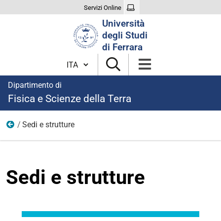
Servizi Online
Cerca
Università
nel
degli Studi
sito
di Ferrara
Cambia lingua
Dipartimento di
Fisica e Scienze della Terra
Sedi e strutture
Organizzazione
Sedi e strutture