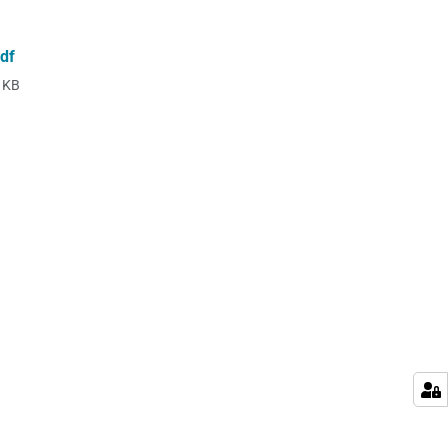
df
 KB