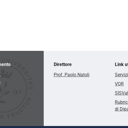
mento
Direttore
Link ut
,
Prof. Paolo Natoli
Serviz
a
VQR
SISVa
Rubric
di Dip