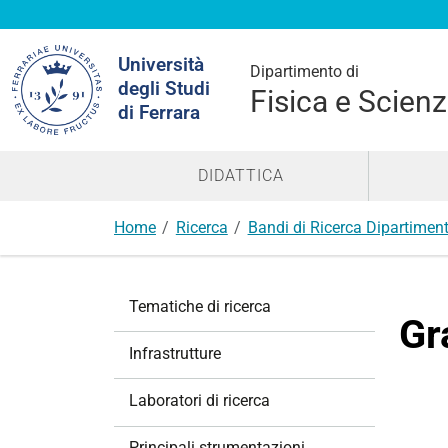
Cerca
Università
nel
Dipartimento di
degli Studi
sito
Fisica e Scienz
di Ferrara
DIDATTICA
Home
Ricerca
Bandi di Ricerca Dipartiment
N
Tematiche di ricerca
a
Gr
v
Infrastrutture
i
g
Laboratori di ricerca
a
z
Principali strumentazioni