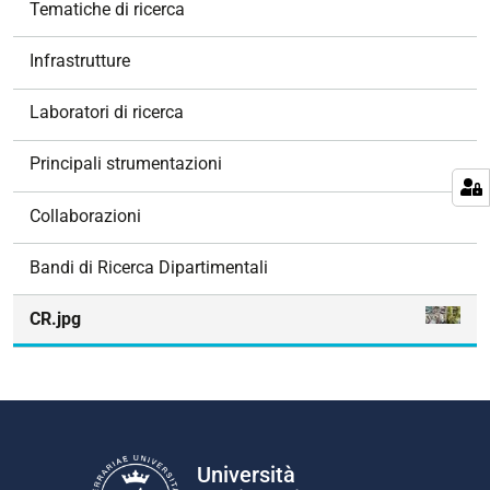
Tematiche di ricerca
a
v
Infrastrutture
i
g
Laboratori di ricerca
a
z
Principali strumentazioni
i
o
Collaborazioni
n
e
Bandi di Ricerca Dipartimentali
CR.jpg
Università