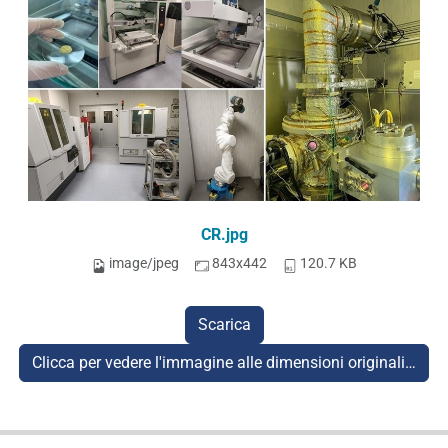
CR.jpg
image/jpeg
843x442
120.7 KB
Scarica
Clicca per vedere l'immagine alle dimensioni originali…
N