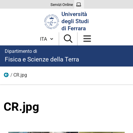
Servizi Online
Cerca
Università
nel
degli Studi
sito
di Ferrara
Cambia lingua
Dipartimento di
Fisica e Scienze della Terra
CR.jpg
Ricerca
CR.jpg