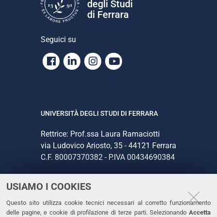
degli Studi
di Ferrara
Seguici su
Facebook
Linkedin
Instagram
Youtube
UNIVERSITÀ DEGLI STUDI DI FERRARA
Rettrice: Prof.ssa Laura Ramaciotti
via Ludovico Ariosto, 35 - 44121 Ferrara
C.F. 80007370382 - P.IVA 00434690384
USIAMO I COOKIES
CONTATTI
Questo sito utilizza cookie tecnici necessari al corretto funzionamento
Tel. +39 0532 293111
delle pagine, e cookie di profilazione di terze parti. Selezionando
Accetta