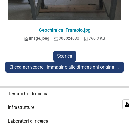
Geochimica_Frantoio.jpg
image/jpeg
3060x4080
760.3 KB
Scarica
Clicca per vedere l'immagine alle dimensioni originali…
N
Tematiche di ricerca
a
v
Infrastrutture
i
g
Laboratori di ricerca
a