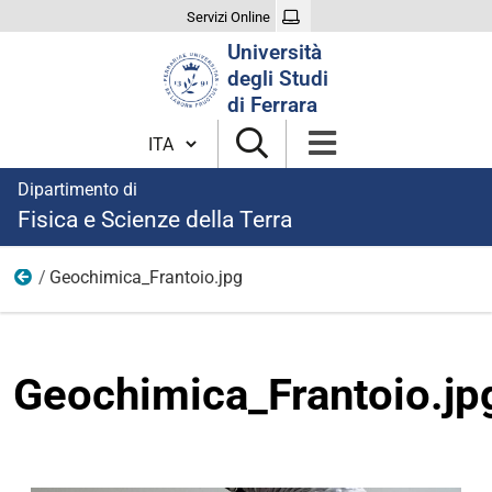
Servizi Online
Cerca
Università
nel
degli Studi
sito
di Ferrara
Cambia lingua
Dipartimento di
Fisica e Scienze della Terra
Geochimica_Frantoio.jpg
Ricerca
Geochimica_Frantoio.jp