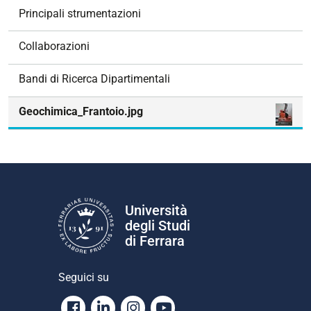
z
Principali strumentazioni
i
o
Collaborazioni
n
e
Bandi di Ricerca Dipartimentali
Geochimica_Frantoio.jpg
Università
degli Studi
di Ferrara
Seguici su
Facebook
Linkedin
Instagram
Youtube