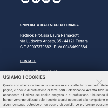
UNIVERSITÀ DEGLI STUDI DI FERRARA
Rettrice: Prof.ssa Laura Ramaciotti
via Ludovico Ariosto, 35 - 44121 Ferrara
C.F. 80007370382 - P.IVA 00434690384
CONTATTI
Tel. +39 0532 293111
USIAMO I COOKIES
Fax. +39 0532 293031
PEC
Questo sito utilizza cookie tecnici necessari al corretto funzionamento delle
pagine, e cookie di profilazione di terze parti. Selezionando
Accetta tutto
si
acconsente all’utilizzo dei cookie analytics e di profilazione. Chiudendo il
LINKS
banner verranno utilizzati solo i cookie tecnici necessari alla navigazione e
alcuni contenuti potrebbero non essere disponibili. Le preferenze possono
Accessibilità