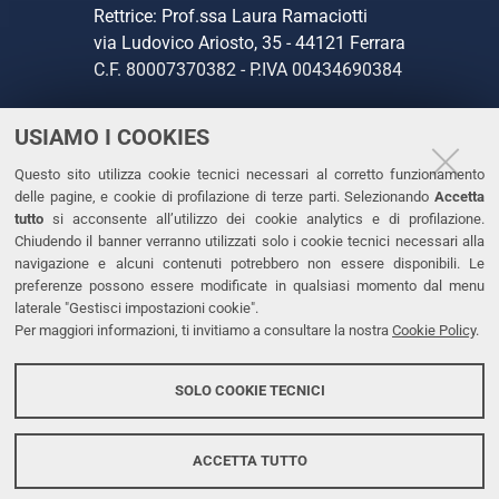
Rettrice: Prof.ssa Laura Ramaciotti
via Ludovico Ariosto, 35 - 44121 Ferrara
C.F. 80007370382 - P.IVA 00434690384
USIAMO I COOKIES
CONTATTI
Questo sito utilizza cookie tecnici necessari al corretto funzionamento
Tel. +39 0532 293111
delle pagine, e cookie di profilazione di terze parti. Selezionando
Accetta
Fax. +39 0532 293031
tutto
si acconsente all’utilizzo dei cookie analytics e di profilazione.
PEC
Chiudendo il banner verranno utilizzati solo i cookie tecnici necessari alla
navigazione e alcuni contenuti potrebbero non essere disponibili. Le
preferenze possono essere modificate in qualsiasi momento dal menu
LINKS
laterale "Gestisci impostazioni cookie".
Per maggiori informazioni, ti invitiamo a consultare la nostra
Cookie Policy
.
Accessibilità
Dichiarazione di accessibilità
SOLO COOKIE TECNICI
Protezione dati personali
Cookies
ACCETTA TUTTO