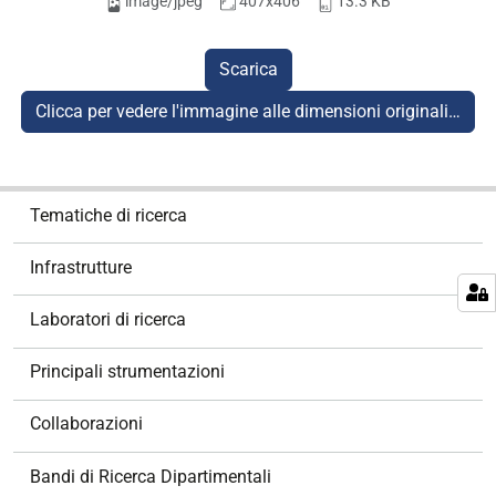
image/jpeg
407x406
13.3 KB
Scarica
Clicca per vedere l'immagine alle dimensioni originali…
N
Tematiche di ricerca
a
v
Infrastrutture
i
g
Laboratori di ricerca
a
z
Principali strumentazioni
i
o
Collaborazioni
n
e
Bandi di Ricerca Dipartimentali