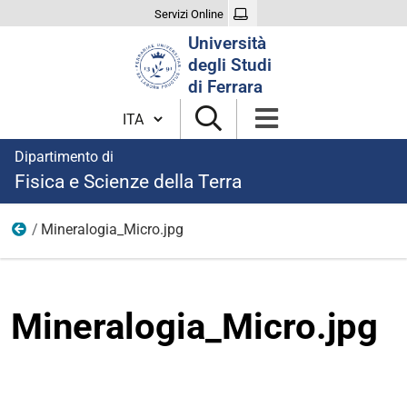
Servizi Online
Cerca
Università
nel
degli Studi
sito
di Ferrara
Cambia lingua
Dipartimento di
Fisica e Scienze della Terra
Mineralogia_Micro.jpg
Ricerca
Mineralogia_Micro.jpg