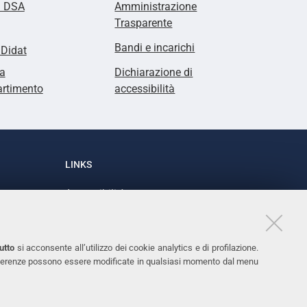
i DSA
Amministrazione
Trasparente
Bandi e incarichi
lDidat
a
Dichiarazione di
artimento
accessibilità
LINKS
Accessibilità
1
Dichiarazione di accessibilità
Protezione dati personali
utto
si acconsente all’utilizzo dei cookie analytics e di profilazione.
Cookies
 preferenze possono essere modificate in qualsiasi momento dal menu