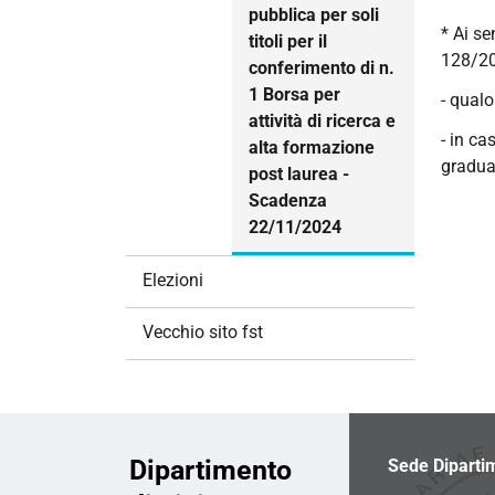
pubblica per soli
* Ai se
titoli per il
128/20
conferimento di n.
1 Borsa per
- qualo
attività di ricerca e
- in ca
alta formazione
graduat
post laurea -
Scadenza
22/11/2024
Elezioni
Vecchio sito fst
Dipartimento
Sede Diparti