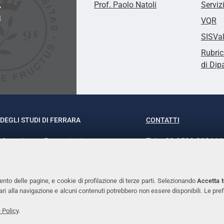
,
Prof. Paolo Natoli
Serviz
a
VQR
SISVa
Rubric
di Dip
DEGLI STUDI DI FERRARA
CONTATTI
rof.ssa Laura Ramaciotti
Tel. +39 0532 293111
o Ariosto, 35 - 44121 Ferrara
Fax. +39 0532 29303
370382 - P.IVA 00434690384
PEC
ento delle pagine, e cookie di profilazione di terze parti. Selezionando
Accetta t
ssari alla navigazione e alcuni contenuti potrebbero non essere disponibili. Le
 Policy
.