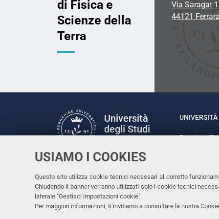
di Fisica e
Via Saragat 1
44121 Ferrar
Scienze della
Terra
Università
UNIVERSITÀ 
degli Studi
Rettrice: P
di Ferrara
via Ludovic
USIAMO I COOKIES
C.F. 80007
Seguici su
Questo sito utilizza cookie tecnici necessari al corretto funzionam
Facebook
Linkedin
Instagram
Youtube
Chiudendo il banner verranno utilizzati solo i cookie tecnici nece
laterale "Gestisci impostazioni cookie".
Per maggiori informazioni, ti invitiamo a consultare la nostra
Cookie