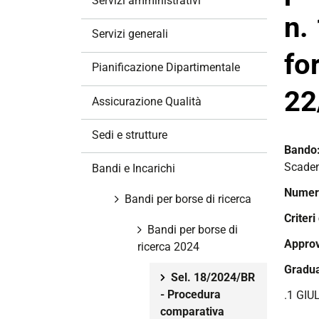
Servizi amministrativi
a
n.
z
Servizi generali
i
fo
o
Pianificazione Dipartimentale
n
22
e
Assicurazione Qualità
Sedi e strutture
Bando
Scade
Bandi e Incarichi
Numero
Bandi per borse di ricerca
Criteri
Bandi per borse di
Approv
ricerca 2024
Gradua
Sel. 18/2024/BR
- Procedura
.1 GIUL
comparativa