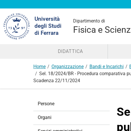
Cerca
Università
nel
Dipartimento di
degli Studi
sito
Fisica e Scienz
di Ferrara
DIDATTICA
Home
Organizzazione
Bandi e Incarichi
Sel. 18/2024/BR - Procedura comparativa pubbli
Scadenza 22/11/2024
N
Persone
a
Se
v
Organi
i
pu
g