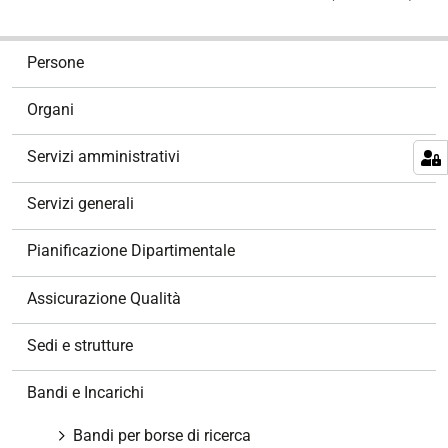
N
Persone
a
v
Organi
i
g
Servizi amministrativi
a
z
Servizi generali
i
o
Pianificazione Dipartimentale
n
e
Assicurazione Qualità
Sedi e strutture
Bandi e Incarichi
Bandi per borse di ricerca