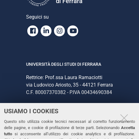
di Ferrara
Seguici su
Facebook
Linkedin
Instagram
Youtube
UNIVERSITÀ DEGLI STUDI DI FERRARA
Rettrice: Prof.ssa Laura Ramaciotti
via Ludovico Ariosto, 35 - 44121 Ferrara
C.F. 80007370382 - P.IVA 00434690384
USIAMO I COOKIES
CONTATTI
Questo sito utilizza cookie tecnici necessari al corretto funzionamento
Tel. +39 0532 293111
delle pagine, e cookie di profilazione di terze parti. Selezionando
Accetta
Fax. +39 0532 293031
tutto
si acconsente all’utilizzo dei cookie analytics e di profilazione.
PEC