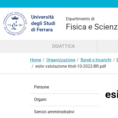
Cerca
Università
nel
Dipartimento di
degli Studi
sito
Fisica e Scienz
di Ferrara
DIDATTICA
Home
Organizzazione
Bandi e Incarichi
esito valutazione titoli-10-2022-BR.pdf
N
Persone
a
es
v
Organi
i
g
Servizi amministrativi
a