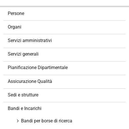
N
Persone
a
v
Organi
i
g
Servizi amministrativi
a
z
Servizi generali
i
o
Pianificazione Dipartimentale
n
e
Assicurazione Qualità
Sedi e strutture
Bandi e Incarichi
Bandi per borse di ricerca