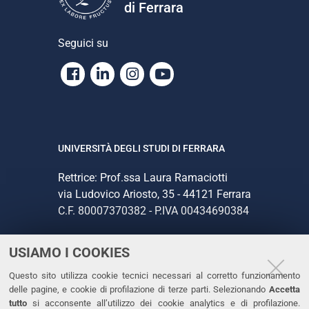
di Ferrara
Seguici su
Facebook
Linkedin
Instagram
Youtube
UNIVERSITÀ DEGLI STUDI DI FERRARA
Rettrice: Prof.ssa Laura Ramaciotti
via Ludovico Ariosto, 35 - 44121 Ferrara
C.F. 80007370382 - P.IVA 00434690384
USIAMO I COOKIES
CONTATTI
Questo sito utilizza cookie tecnici necessari al corretto funzionamento
Tel. +39 0532 293111
delle pagine, e cookie di profilazione di terze parti. Selezionando
Accetta
Fax. +39 0532 293031
tutto
si acconsente all’utilizzo dei cookie analytics e di profilazione.