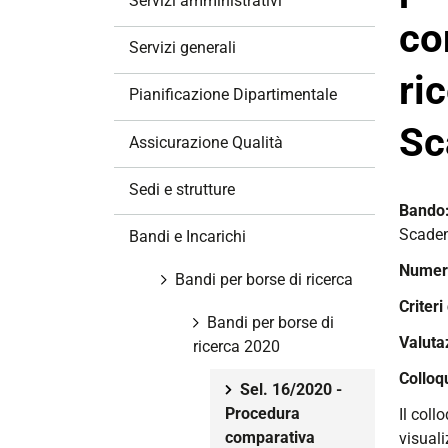
Servizi amministrativi
a
co
z
Servizi generali
i
ri
o
Pianificazione Dipartimentale
n
Sc
e
Assicurazione Qualità
Sedi e strutture
Bando
Scade
Bandi e Incarichi
Numero
Bandi per borse di ricerca
Criteri
Bandi per borse di
Valutaz
ricerca 2020
Colloq
Sel. 16/2020 -
Procedura
Il col
comparativa
visuali