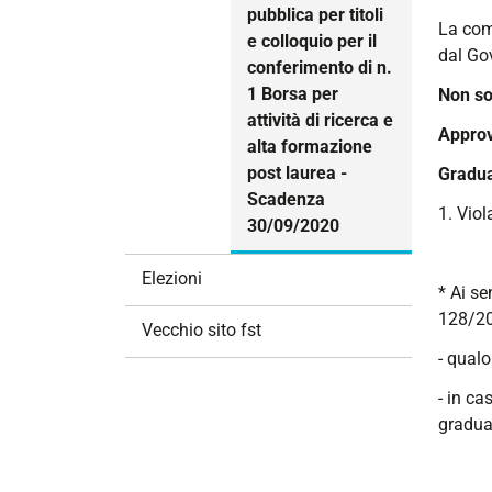
pubblica per titoli
La com
e colloquio per il
dal Gov
conferimento di n.
1 Borsa per
Non so
attività di ricerca e
Approv
alta formazione
post laurea -
Gradua
Scadenza
1. Viol
30/09/2020
Elezioni
* Ai se
128/20
Vecchio sito fst
- qualo
- in ca
graduat