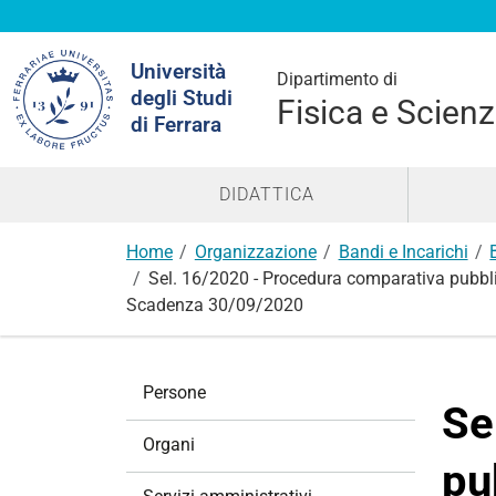
Cerca
Università
nel
Dipartimento di
degli Studi
sito
Fisica e Scienz
di Ferrara
DIDATTICA
Home
Organizzazione
Bandi e Incarichi
Sel. 16/2020 - Procedura comparativa pubblica 
Scadenza 30/09/2020
N
Persone
a
Se
v
Organi
i
pu
g