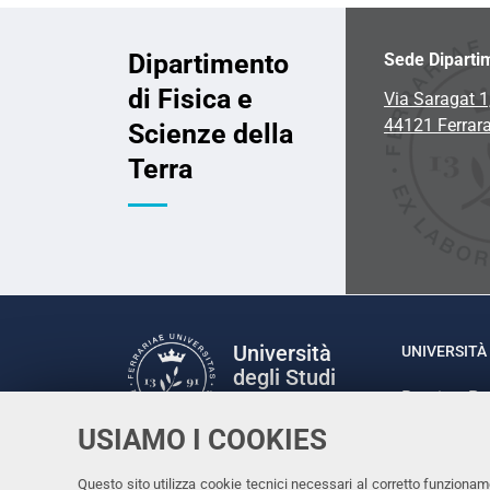
Dipartimento
Sede Diparti
di Fisica e
Via Saragat 1
44121 Ferrar
Scienze della
Terra
Università
UNIVERSITÀ 
degli Studi
Rettrice: P
di Ferrara
via Ludovic
USIAMO I COOKIES
C.F. 80007
Seguici su
Questo sito utilizza cookie tecnici necessari al corretto funzionam