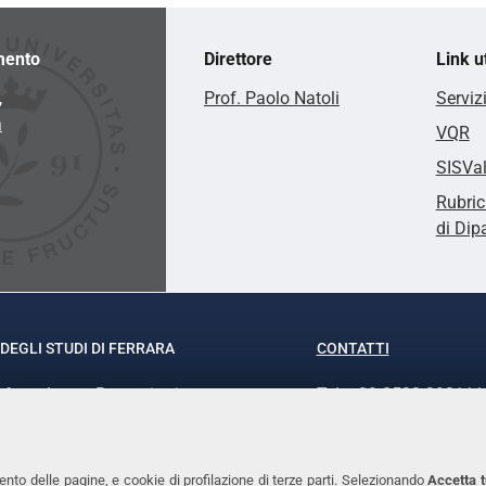
mento
Direttore
Link ut
,
Prof. Paolo Natoli
Serviz
a
VQR
SISVa
Rubric
di Dip
DEGLI STUDI DI FERRARA
CONTATTI
rof.ssa Laura Ramaciotti
Tel. +39 0532 293111
o Ariosto, 35 - 44121 Ferrara
Fax. +39 0532 29303
370382 - P.IVA 00434690384
PEC
ento delle pagine, e cookie di profilazione di terze parti. Selezionando
Accetta t