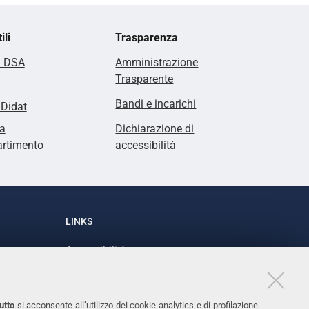
ili
Trasparenza
i DSA
Amministrazione
Trasparente
Bandi e incarichi
lDidat
a
Dichiarazione di
artimento
accessibilità
LINKS
Accessibilità
1
Dichiarazione di accessibilità
Protezione dati personali
utto
si acconsente all’utilizzo dei cookie analytics e di profilazione.