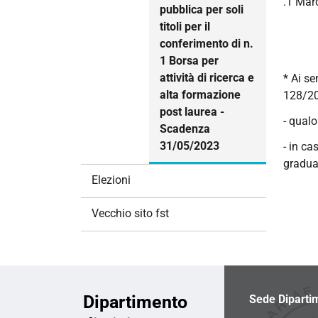
.1 Mar
pubblica per soli
titoli per il
conferimento di n.
1 Borsa per
attività di ricerca e
* Ai se
alta formazione
128/20
post laurea -
- qualo
Scadenza
31/05/2023
- in ca
graduat
Elezioni
Vecchio sito fst
Dipartimento
Sede Diparti