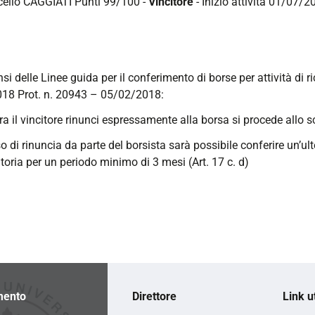
cello CAGGIATI Punti 99/100 -
Vincitore
- Inizio attività 01/07/2
nsi delle Linee guida per il conferimento di borse per attività di 
18 Prot. n. 20943 – 05/02/2018:
ra il vincitore rinunci espressamente alla borsa si procede allo s
so di rinuncia da parte del borsista sarà possibile conferire un’ul
oria per un periodo minimo di 3 mesi (Art. 17 c. d)
mento
Direttore
Link ut