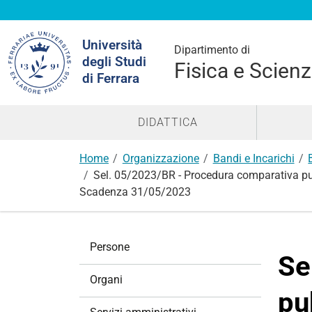
Cerca
Università
nel
Dipartimento di
degli Studi
sito
Fisica e Scienz
di Ferrara
DIDATTICA
Home
Organizzazione
Bandi e Incarichi
Sel. 05/2023/BR - Procedura comparativa pubbli
Scadenza 31/05/2023
N
Persone
a
Se
v
Organi
i
pu
g