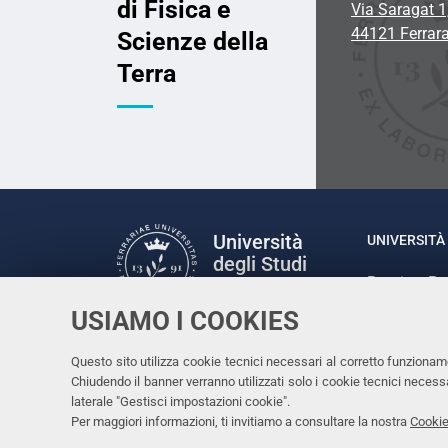
di Fisica e
Via Saragat 1
44121 Ferrar
Scienze della
Terra
Università
UNIVERSITÀ 
degli Studi
Rettrice: P
di Ferrara
via Ludovic
USIAMO I COOKIES
C.F. 80007
Seguici su
Questo sito utilizza cookie tecnici necessari al corretto funzionam
Facebook
Linkedin
Instagram
Youtube
Chiudendo il banner verranno utilizzati solo i cookie tecnici nece
laterale "Gestisci impostazioni cookie".
Per maggiori informazioni, ti invitiamo a consultare la nostra
Cookie