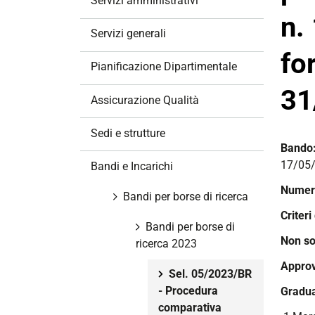
Servizi amministrativi
a
n.
z
Servizi generali
i
fo
o
Pianificazione Dipartimentale
n
31
e
Assicurazione Qualità
Sedi e strutture
Bando
17/05/
Bandi e Incarichi
Numero
Bandi per borse di ricerca
Criteri
Bandi per borse di
Non so
ricerca 2023
Approv
Sel. 05/2023/BR
- Procedura
Gradua
comparativa