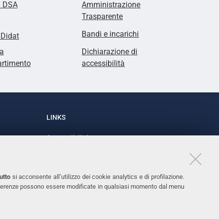
i DSA
Amministrazione
Trasparente
Bandi e incarichi
lDidat
a
Dichiarazione di
artimento
accessibilità
LINKS
Accessibilità
1
Dichiarazione di accessibilità
Protezione dati personali
utto
si acconsente all’utilizzo dei cookie analytics e di profilazione.
Cookies
 preferenze possono essere modificate in qualsiasi momento dal menu