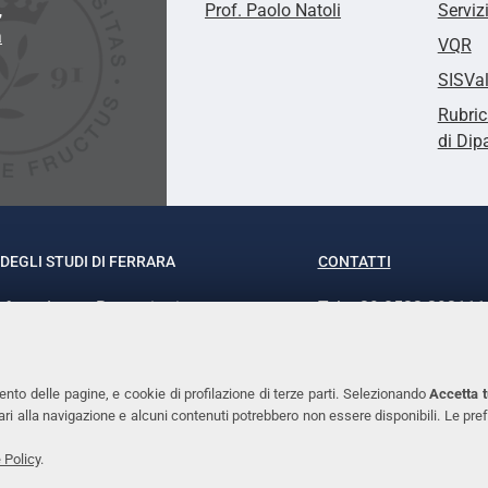
,
Prof. Paolo Natoli
Serviz
a
VQR
SISVa
Rubric
di Dip
DEGLI STUDI DI FERRARA
CONTATTI
rof.ssa Laura Ramaciotti
Tel. +39 0532 293111
o Ariosto, 35 - 44121 Ferrara
Fax. +39 0532 29303
370382 - P.IVA 00434690384
PEC
ento delle pagine, e cookie di profilazione di terze parti. Selezionando
Accetta t
ssari alla navigazione e alcuni contenuti potrebbero non essere disponibili. Le
 Policy
.