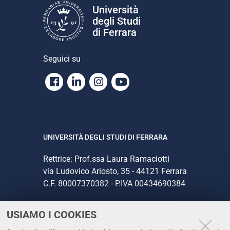
Università
degli Studi
di Ferrara
Seguici su
Facebook
Linkedin
Instagram
Youtube
UNIVERSITÀ DEGLI STUDI DI FERRARA
Rettrice: Prof.ssa Laura Ramaciotti
via Ludovico Ariosto, 35 - 44121 Ferrara
C.F. 80007370382 - P.IVA 00434690384
USIAMO I COOKIES
CONTATTI