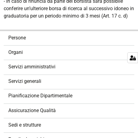
- in caso di rinuncia da parte del borsista sarà possibile
conferire un’ulteriore borsa di ricerca al successivo idoneo in
graduatoria per un periodo minimo di 3 mesi (Art. 17 c. d)
N
Persone
a
v
Organi
i
g
Servizi amministrativi
a
z
Servizi generali
i
o
Pianificazione Dipartimentale
n
e
Assicurazione Qualità
Sedi e strutture