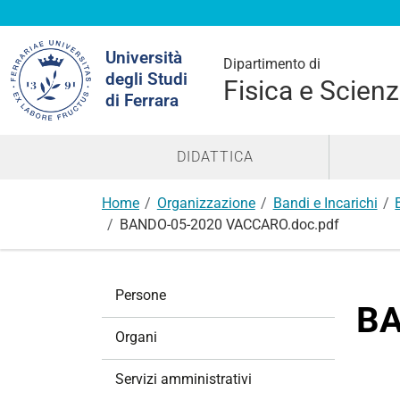
Cerca
Università
nel
Dipartimento di
degli Studi
sito
Fisica e Scienz
di Ferrara
DIDATTICA
Home
Organizzazione
Bandi e Incarichi
BANDO-05-2020 VACCARO.doc.pdf
N
Persone
a
BA
v
Organi
i
g
Servizi amministrativi
a