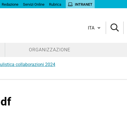
Redazione
Servizi Online
Rubrica
INTRANET
Cambia lingua
ORGANIZZAZIONE
listica collaborazioni 2024
df