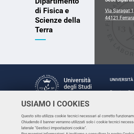
Dipartimento
di Fisica e
Via Saragat 1
44121 Ferrar
Scienze della
Terra
Università
UNIVERSITÀ 
degli Studi
Rettrice: P
di Ferrara
via Ludovic
USIAMO I COOKIES
C.F. 80007
Seguici su
Questo sito utilizza cookie tecnici necessari al corretto funzionam
Facebook
Linkedin
Instagram
Youtube
Chiudendo il banner verranno utilizzati solo i cookie tecnici nece
laterale "Gestisci impostazioni cookie".
Per maggiori informazioni, ti invitiamo a consultare la nostra
Cookie