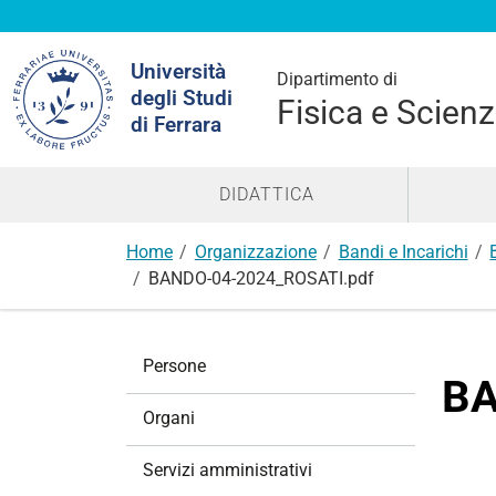
Cerca
Università
nel
Dipartimento di
degli Studi
sito
Fisica e Scienz
di Ferrara
DIDATTICA
Home
Organizzazione
Bandi e Incarichi
BANDO-04-2024_ROSATI.pdf
N
Persone
a
BA
v
Organi
i
g
Servizi amministrativi
a