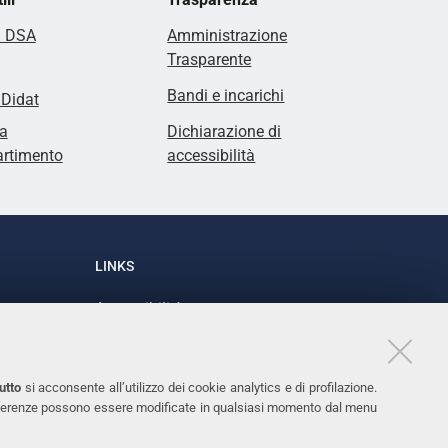
i DSA
Amministrazione
Trasparente
Bandi e incarichi
lDidat
a
Dichiarazione di
artimento
accessibilità
LINKS
Accessibilità
1
Dichiarazione di accessibilità
Protezione dati personali
utto
si acconsente all’utilizzo dei cookie analytics e di profilazione.
Cookies
 preferenze possono essere modificate in qualsiasi momento dal menu