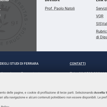
,
Prof. Paolo Natoli
Serviz
a
VQR
SISVa
Rubric
di Dip
DEGLI STUDI DI FERRARA
CONTATTI
rof.ssa Laura Ramaciotti
Tel. +39 0532 293111
o Ariosto, 35 - 44121 Ferrara
Fax. +39 0532 29303
370382 - P.IVA 00434690384
PEC
ento delle pagine, e cookie di profilazione di terze parti. Selezionando
Accetta t
ssari alla navigazione e alcuni contenuti potrebbero non essere disponibili. Le
 Policy
.