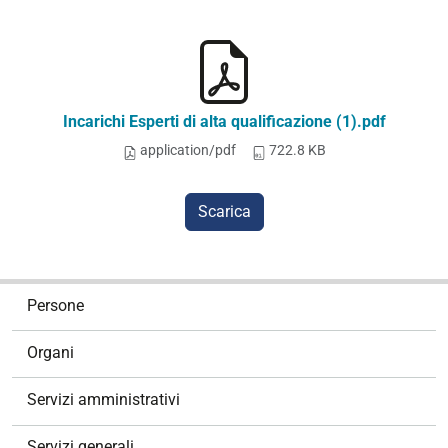
Incarichi Esperti di alta qualificazione (1).pdf
application/pdf
722.8 KB
Scarica
N
Persone
a
v
Organi
i
g
Servizi amministrativi
a
z
Servizi generali