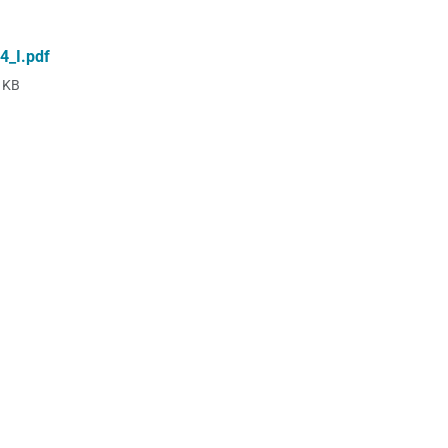
_I.pdf
 KB