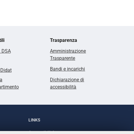
ili
Trasparenza
i DSA
Amministrazione
Trasparente
Bandi e incarichi
lDidat
a
Dichiarazione di
artimento
accessibilità
LINKS
Accessibilità