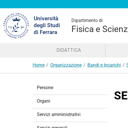
Cerca
Università
nel
Dipartimento di
degli Studi
sito
Fisica e Scienz
di Ferrara
DIDATTICA
Home
Organizzazione
Bandi e Incarichi
N
Persone
a
SE
v
Organi
i
g
Servizi amministrativi
a
z
Servizi generali