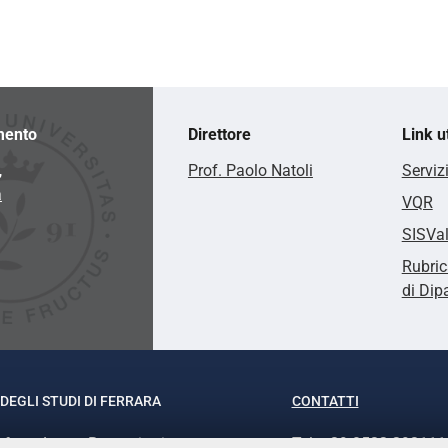
mento
Direttore
Link ut
,
Prof. Paolo Natoli
Serviz
a
VQR
SISVa
Rubric
di Dip
DEGLI STUDI DI FERRARA
CONTATTI
rof.ssa Laura Ramaciotti
Tel. +39 0532 293111