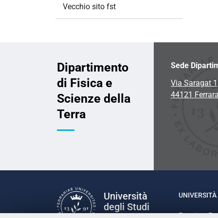
Vecchio sito fst
Dipartimento
Sede Diparti
di Fisica e
Via Saragat 1
44121 Ferrar
Scienze della
Terra
Università
UNIVERSITÀ 
degli Studi
Rettrice: P
di Ferrara