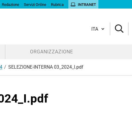
Redazione
Servizi Online
Rubrica
INTRANET
Cambia lingua
ORGANIZZAZIONE
24
SELEZIONE-INTERNA 03_2024_I.pdf
24_I.pdf