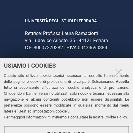
UNIVERSITÀ DEGLI STUDI DI FERRARA
Rettrice: Prof.ssa Laura Ramaciotti
via Ludovico Ariosto, 35 - 44121 Ferrara
C.F. 80007370382 - P.IVA 00434690384
USIAMO I COOKIES
CONTATTI
Questo sito utilizza cookie tecnici necessari al corretto funzionamento
Tel. +39 0532 293111
delle pagine, e cookie di profilazione di terze parti. Selezionando
Accetta
Fax. +39 0532 293031
tutto
si acconsente all’utilizzo dei cookie analytics e di profilazione.
PEC
Chiudendo il banner verranno utilizzati solo i cookie tecnici necessari alla
navigazione e alcuni contenuti potrebbero non essere disponibili. Le
preferenze possono essere modificate in qualsiasi momento dal menu
LINKS
laterale "Gestisci impostazioni cookie".
Per maggiori informazioni, ti invitiamo a consultare la nostra
Cookie Policy
.
Accessibilità
Dichiarazione di accessibilità