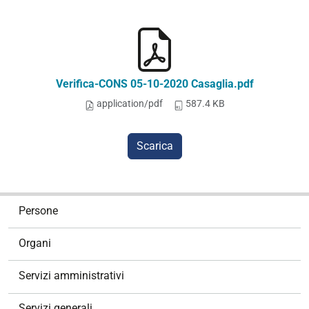
Verifica-CONS 05-10-2020 Casaglia.pdf
application/pdf
587.4 KB
Scarica
N
Persone
a
v
Organi
i
g
Servizi amministrativi
a
z
Servizi generali