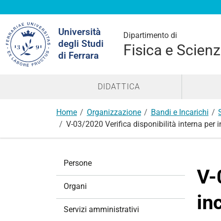
Cerca
Università
nel
Dipartimento di
degli Studi
sito
Fisica e Scienz
di Ferrara
DIDATTICA
Home
Organizzazione
Bandi e Incarichi
V-03/2020 Verifica disponibilità interna per
N
Persone
a
V-
v
Organi
i
in
g
Servizi amministrativi
a