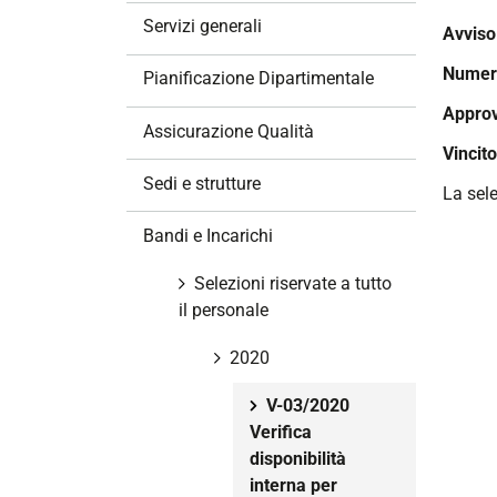
z
Servizi generali
Avviso
i
o
Numero
Pianificazione Dipartimentale
n
Approv
e
Assicurazione Qualità
Vincit
Sedi e strutture
La sel
Bandi e Incarichi
Selezioni riservate a tutto
il personale
2020
V-03/2020
Verifica
disponibilità
interna per