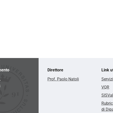
mento
Direttore
Link ut
,
Prof. Paolo Natoli
Serviz
a
VQR
SISVa
Rubric
di Dip