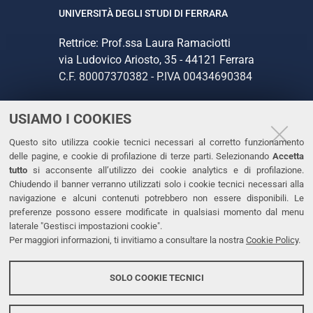
UNIVERSITÀ DEGLI STUDI DI FERRARA
Rettrice: Prof.ssa Laura Ramaciotti
via Ludovico Ariosto, 35 - 44121 Ferrara
C.F. 80007370382 - P.IVA 00434690384
USIAMO I COOKIES
CONTATTI
Questo sito utilizza cookie tecnici necessari al corretto funzionamento
Tel. +39 0532 293111
delle pagine, e cookie di profilazione di terze parti. Selezionando
Accetta
Fax. +39 0532 293031
tutto
si acconsente all’utilizzo dei cookie analytics e di profilazione.
PEC
Chiudendo il banner verranno utilizzati solo i cookie tecnici necessari alla
navigazione e alcuni contenuti potrebbero non essere disponibili. Le
preferenze possono essere modificate in qualsiasi momento dal menu
LINKS
laterale "Gestisci impostazioni cookie".
Per maggiori informazioni, ti invitiamo a consultare la nostra
Cookie Policy
.
Accessibilità
Dichiarazione di accessibilità
SOLO COOKIE TECNICI
Protezione dati personali