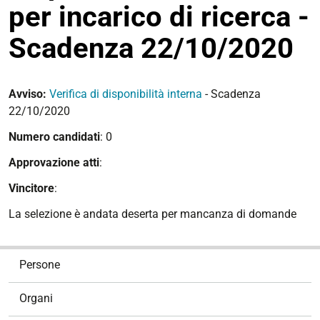
per incarico di ricerca -
Scadenza 22/10/2020
Avviso:
Verifica di disponibilità interna
- Scadenza
22/10/2020
Numero candidati
: 0
Approvazione atti
:
Vincitore
:
La selezione è andata deserta per mancanza di domande
N
Persone
a
v
Organi
i