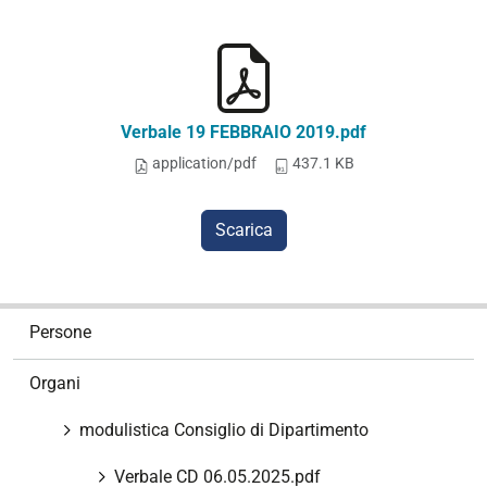
Verbale 19 FEBBRAIO 2019.pdf
application/pdf
437.1 KB
Scarica
N
Persone
a
v
Organi
i
g
modulistica Consiglio di Dipartimento
a
z
Verbale CD 06.05.2025.pdf