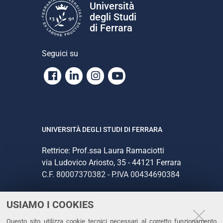
Università
degli Studi
di Ferrara
Seguici su
Facebook
Linkedin
Instagram
Youtube
UNIVERSITÀ DEGLI STUDI DI FERRARA
Rettrice: Prof.ssa Laura Ramaciotti
via Ludovico Ariosto, 35 - 44121 Ferrara
C.F. 80007370382 - P.IVA 00434690384
USIAMO I COOKIES
CONTATTI
Questo sito utilizza cookie tecnici necessari al corretto funzionamento