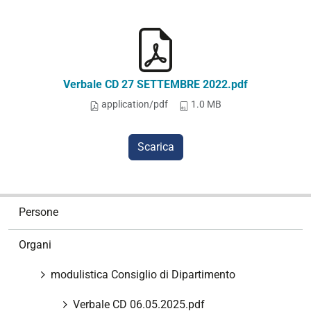
Verbale CD 27 SETTEMBRE 2022.pdf
application/pdf
1.0 MB
Scarica
N
Persone
a
v
Organi
i
g
modulistica Consiglio di Dipartimento
a
z
Verbale CD 06.05.2025.pdf