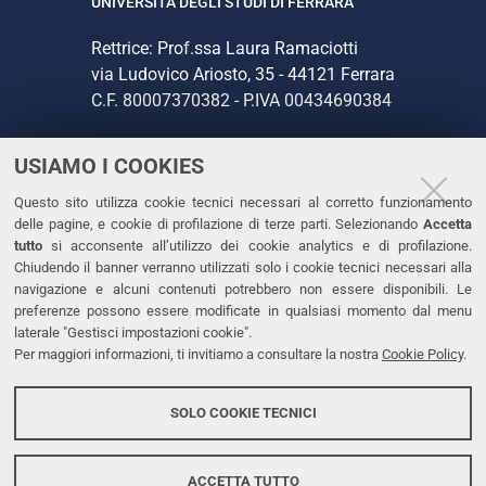
UNIVERSITÀ DEGLI STUDI DI FERRARA
Rettrice: Prof.ssa Laura Ramaciotti
via Ludovico Ariosto, 35 - 44121 Ferrara
C.F. 80007370382 - P.IVA 00434690384
USIAMO I COOKIES
CONTATTI
Questo sito utilizza cookie tecnici necessari al corretto funzionamento
Tel. +39 0532 293111
delle pagine, e cookie di profilazione di terze parti. Selezionando
Accetta
Fax. +39 0532 293031
tutto
si acconsente all’utilizzo dei cookie analytics e di profilazione.
PEC
Chiudendo il banner verranno utilizzati solo i cookie tecnici necessari alla
navigazione e alcuni contenuti potrebbero non essere disponibili. Le
preferenze possono essere modificate in qualsiasi momento dal menu
LINKS
laterale "Gestisci impostazioni cookie".
Per maggiori informazioni, ti invitiamo a consultare la nostra
Cookie Policy
.
Accessibilità
Dichiarazione di accessibilità
SOLO COOKIE TECNICI
Protezione dati personali
Cookies
ACCETTA TUTTO