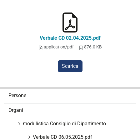
Verbale CD 02.04.2025.pdf
application/pdf
876.0 KB
Scarica
N
Persone
a
v
Organi
i
g
modulistica Consiglio di Dipartimento
a
z
Verbale CD 06.05.2025.pdf