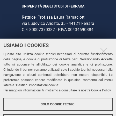
UNIVERSITÀ DEGLI STUDI DI FERRARA
Rettrice: Prof.ssa Laura Ramaciotti
via Ludovico Ariosto, 35 - 44121 Ferrara
C.F. 80007370382 - P.IVA 00434690384
USIAMO I COOKIES
CONTATTI
Questo sito utilizza cookie tecnici necessari al corretto funzionamento
Tel. +39 0532 293111
delle pagine, e cookie di profilazione di terze parti. Selezionando
Accetta
Fax. +39 0532 293031
tutto
si acconsente all’utilizzo dei cookie analytics e di profilazione.
PEC
Chiudendo il banner verranno utilizzati solo i cookie tecnici necessari alla
navigazione e alcuni contenuti potrebbero non essere disponibili. Le
preferenze possono essere modificate in qualsiasi momento dal menu
LINKS
laterale "Gestisci impostazioni cookie".
Per maggiori informazioni, ti invitiamo a consultare la nostra
Cookie Policy
.
Accessibilità
Dichiarazione di accessibilità
SOLO COOKIE TECNICI
Protezione dati personali