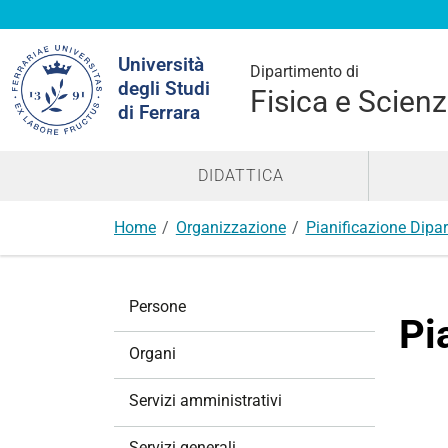
Cerca
Università
nel
Dipartimento di
degli Studi
sito
Fisica e Scienz
di Ferrara
DIDATTICA
Home
Organizzazione
Pianificazione Dipa
N
Persone
a
Pi
v
Organi
i
g
Servizi amministrativi
a
z
Servizi generali