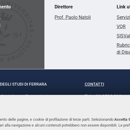
mento
Direttore
Link ut
,
Prof. Paolo Natoli
Serviz
a
VQR
SISVa
Rubric
di Dip
DEGLI STUDI DI FERRARA
CONTATTI
rof.ssa Laura Ramaciotti
Tel. +39 0532 293111
o Ariosto, 35 - 44121 Ferrara
Fax. +39 0532 29303
370382 - P.IVA 00434690384
PEC
ento delle pagine, e cookie di profilazione di terze parti. Selezionando
Accetta t
ssari alla navigazione e alcuni contenuti potrebbero non essere disponibili. Le