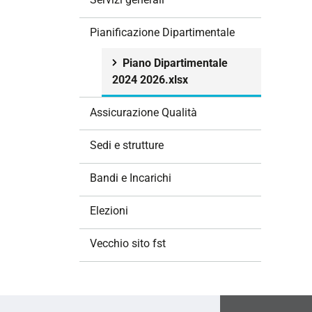
i
o
Pianificazione Dipartimentale
n
e
Piano Dipartimentale
2024 2026.xlsx
Assicurazione Qualità
Sedi e strutture
Bandi e Incarichi
Elezioni
Vecchio sito fst