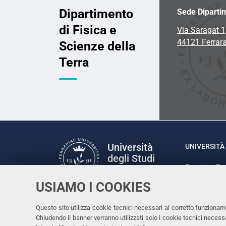
Dipartimento
Sede Diparti
di Fisica e
Via Saragat 1
44121 Ferrar
Scienze della
Terra
Università
UNIVERSITÀ 
degli Studi
Rettrice: P
di Ferrara
via Ludovic
USIAMO I COOKIES
C.F. 80007
Seguici su
Questo sito utilizza cookie tecnici necessari al corretto funzionam
Facebook
Linkedin
Instagram
Youtube
Chiudendo il banner verranno utilizzati solo i cookie tecnici nece