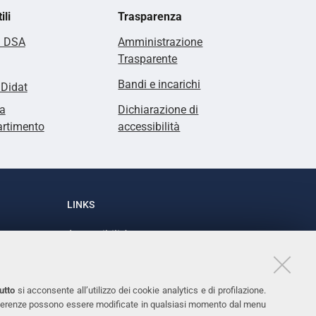
ili
Trasparenza
i DSA
Amministrazione
Trasparente
Bandi e incarichi
lDidat
a
Dichiarazione di
artimento
accessibilità
LINKS
Accessibilità
1
Dichiarazione di accessibilità
Protezione dati personali
utto
si acconsente all’utilizzo dei cookie analytics e di profilazione.
Cookies
 preferenze possono essere modificate in qualsiasi momento dal menu