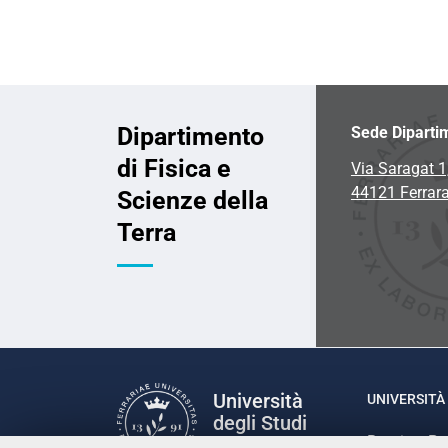
Dipartimento
Sede Diparti
di Fisica e
Via Saragat 1
44121 Ferrar
Scienze della
Terra
Università
UNIVERSITÀ 
degli Studi
Rettrice: P
di Ferrara