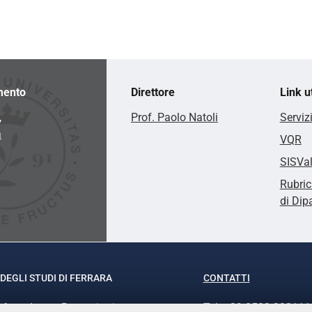
mento
Direttore
Link ut
,
Prof. Paolo Natoli
Serviz
a
VQR
SISVa
Rubric
di Dip
DEGLI STUDI DI FERRARA
CONTATTI
rof.ssa Laura Ramaciotti
Tel. +39 0532 293111