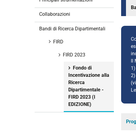
i
B
o
Collaborazioni
n
e
Bandi di Ricerca Dipartimentali
Co
FIRD
es
in
FIRD 2023
Il
Fondo di
1)
Incentivazione alla
2)
Ricerca
(v
Dipartimentale -
Le
FIRD 2023 (I
EDIZIONE)
Prog