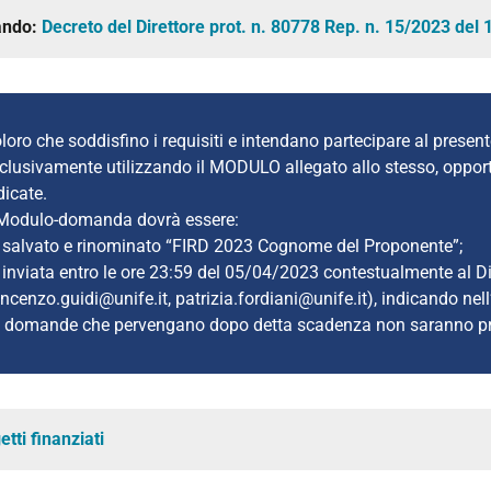
ando:
Decreto del Direttore prot. n. 80778 Rep. n.
15/2023
del
loro che soddisfino i requisiti e intendano partecipare al pre
clusivamente utilizzando il MODULO allegato allo stesso, opport
dicate.
 Modulo-domanda dovrà essere:
 salvato e rinominato “FIRD 2023 Cognome del Proponente”;
 inviata entro le ore 23:59 del 05/04/2023 contestualmente al Dir
incenzo.guidi@unife.it, patrizia.fordiani@unife.it), indicando n
 domande che pervengano dopo detta scadenza non saranno pre
etti finanziati