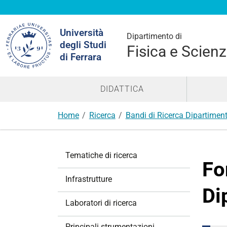
Cerca
Università
nel
Dipartimento di
degli Studi
sito
Fisica e Scienz
di Ferrara
DIDATTICA
Home
Ricerca
Bandi di Ricerca Dipartiment
N
Tematiche di ricerca
a
Fo
v
Infrastrutture
i
Di
g
Laboratori di ricerca
a
z
Principali strumentazioni