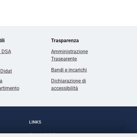
ili
Trasparenza
i DSA
Amministrazione
Trasparente
Bandi e incarichi
lDidat
a
Dichiarazione di
artimento
accessibilità
LINKS
Accessibilità