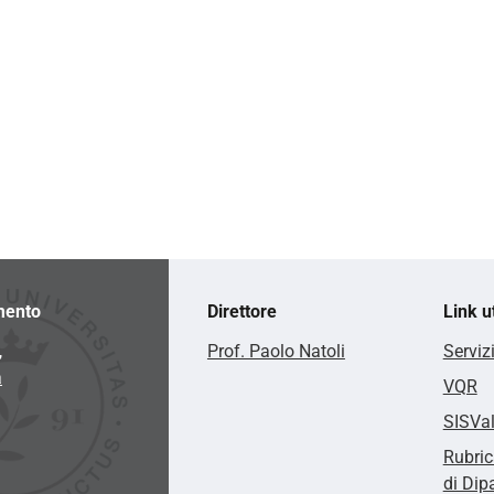
mento
Direttore
Link ut
,
Prof. Paolo Natoli
Serviz
a
VQR
SISVa
Rubric
di Dip