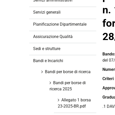
Servizi amministrativi
a
n.
z
Servizi generali
i
fo
o
Pianificazione Dipartimentale
n
28
e
Assicurazione Qualità
Sedi e strutture
Bando
del 07
Bandi e Incarichi
Numero
Bandi per borse di ricerca
Criteri
Bandi per borse di
Approv
ricerca 2025
Gradua
Allegato 1 borsa
23-2025-BR.pdf
.1 DAV