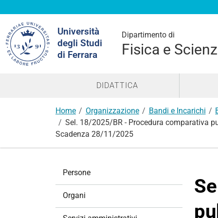
Cerca
Università
nel
Dipartimento di
degli Studi
sito
Fisica e Scienz
di Ferrara
DIDATTICA
Home
Organizzazione
Bandi e Incarichi
Sel. 18/2025/BR - Procedura comparativa pubbli
Scadenza 28/11/2025
N
Persone
a
Se
v
Organi
i
pu
g