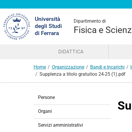
Cerca
Università
nel
Dipartimento di
degli Studi
sito
Fisica e Scienz
di Ferrara
DIDATTICA
Home
Organizzazione
Bandi e Incarichi
Supplenza a titolo gratuitoo 24-25 (1).pdf
N
Persone
a
Su
v
Organi
i
g
Servizi amministrativi
a