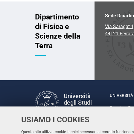
Dipartimento
Sede Diparti
di Fisica e
Via Saragat 1
44121 Ferrar
Scienze della
Terra
Università
UNIVERSITÀ 
degli Studi
Rettrice: P
di Ferrara
via Ludovic
USIAMO I COOKIES
C.F. 80007
Seguici su
Questo sito utilizza cookie tecnici necessari al corretto funzionam