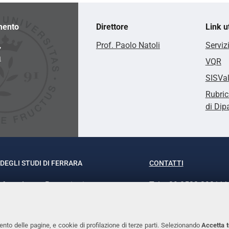
mento
Direttore
Link ut
,
Prof. Paolo Natoli
Serviz
a
VQR
SISVa
Rubric
di Dip
DEGLI STUDI DI FERRARA
CONTATTI
rof.ssa Laura Ramaciotti
Tel. +39 0532 293111
o Ariosto, 35 - 44121 Ferrara
Fax. +39 0532 29303
370382 - P.IVA 00434690384
PEC
ento delle pagine, e cookie di profilazione di terze parti. Selezionando
Accetta t