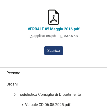
VERBALE 05 Maggio 2016.pdf
application/pdf
837.6 KB
Scarica
N
Persone
a
v
Organi
i
g
modulistica Consiglio di Dipartimento
a
z
Verbale CD 06.05.2025.pdf