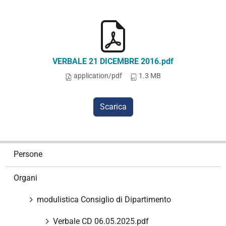
VERBALE 21 DICEMBRE 2016.pdf
application/pdf
1.3 MB
Scarica
N
Persone
a
v
Organi
i
g
modulistica Consiglio di Dipartimento
a
z
Verbale CD 06.05.2025.pdf