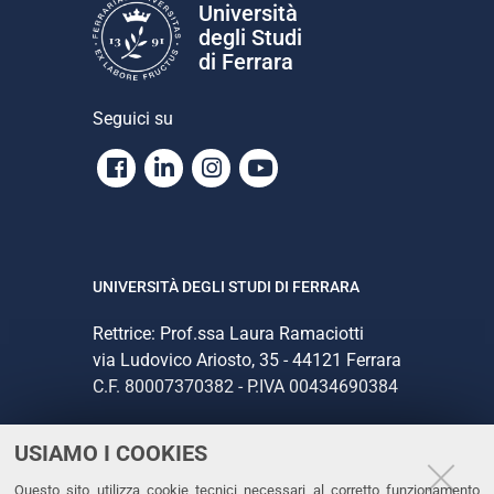
Università
degli Studi
di Ferrara
Seguici su
Facebook
Linkedin
Instagram
Youtube
UNIVERSITÀ DEGLI STUDI DI FERRARA
Rettrice: Prof.ssa Laura Ramaciotti
via Ludovico Ariosto, 35 - 44121 Ferrara
C.F. 80007370382 - P.IVA 00434690384
USIAMO I COOKIES
CONTATTI
Questo sito utilizza cookie tecnici necessari al corretto funzionamento