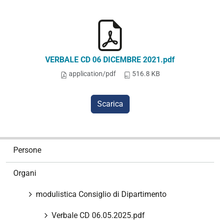
VERBALE CD 06 DICEMBRE 2021.pdf
application/pdf
516.8 KB
Scarica
N
Persone
a
v
Organi
i
g
modulistica Consiglio di Dipartimento
a
z
Verbale CD 06.05.2025.pdf