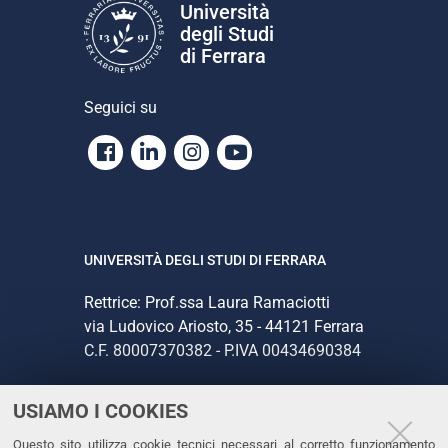
Università
degli Studi
di Ferrara
Seguici su
Facebook
Linkedin
Instagram
Youtube
UNIVERSITÀ DEGLI STUDI DI FERRARA
Rettrice: Prof.ssa Laura Ramaciotti
via Ludovico Ariosto, 35 - 44121 Ferrara
C.F. 80007370382 - P.IVA 00434690384
USIAMO I COOKIES
CONTATTI
Questo sito utilizza cookie tecnici necessari al corretto funzionamento