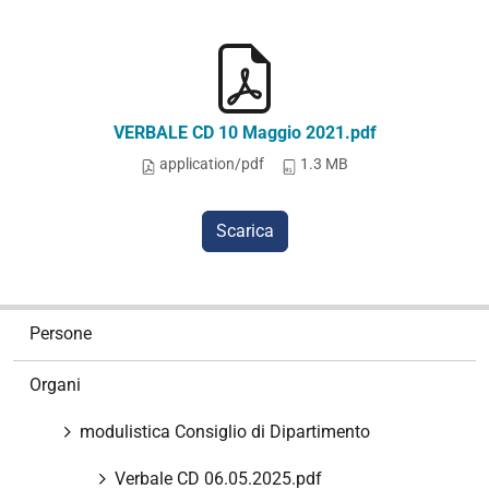
VERBALE CD 10 Maggio 2021.pdf
application/pdf
1.3 MB
Scarica
N
Persone
a
v
Organi
i
g
modulistica Consiglio di Dipartimento
a
z
Verbale CD 06.05.2025.pdf