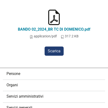
BANDO 02_2024_BR TC DI DOMENICO.pdf
application/pdf
317.2 KB
Scarica
N
Persone
a
v
Organi
i
g
Servizi amministrativi
a
z
Servizi generali