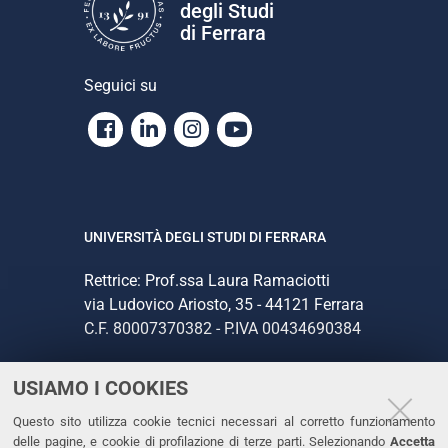
degli Studi
di Ferrara
Seguici su
Facebook
Linkedin
Instagram
Youtube
UNIVERSITÀ DEGLI STUDI DI FERRARA
Rettrice: Prof.ssa Laura Ramaciotti
via Ludovico Ariosto, 35 - 44121 Ferrara
C.F. 80007370382 - P.IVA 00434690384
USIAMO I COOKIES
CONTATTI
Questo sito utilizza cookie tecnici necessari al corretto funzionamento
Tel. +39 0532 293111
delle pagine, e cookie di profilazione di terze parti. Selezionando
Accetta