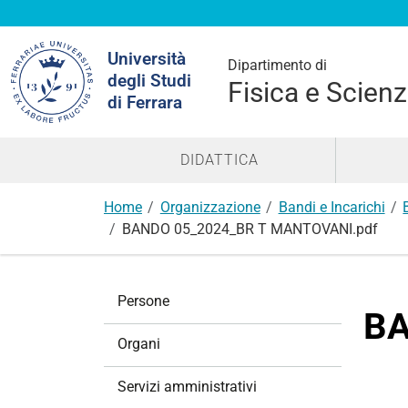
Cerca
Università
nel
Dipartimento di
degli Studi
sito
Fisica e Scienz
di Ferrara
DIDATTICA
Home
Organizzazione
Bandi e Incarichi
BANDO 05_2024_BR T MANTOVANI.pdf
N
Persone
a
BA
v
Organi
i
g
Servizi amministrativi
a