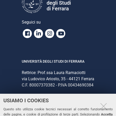
degli Studi
di Ferrara
Seguici su
Facebook
Linkedin
Instagram
Youtube
UNIVERSITÀ DEGLI STUDI DI FERRARA
Rettrice: Prof.ssa Laura Ramaciotti
via Ludovico Ariosto, 35 - 44121 Ferrara
C.F. 80007370382 - P.IVA 00434690384
USIAMO I COOKIES
CONTATTI
Questo sito utilizza cookie tecnici necessari al corretto funzionamento
Tel. +39 0532 293111
delle pagine, e cookie di profilazione di terze parti. Selezionando
Accetta