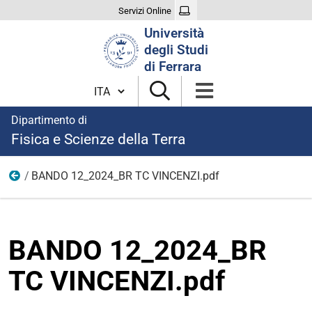
Servizi Online
Cerca
Università
nel
degli Studi
sito
di Ferrara
Cambia lingua
Dipartimento di
Fisica e Scienze della Terra
BANDO 12_2024_BR TC VINCENZI.pdf
modulistica borse 2024
BANDO 12_2024_BR
TC VINCENZI.pdf