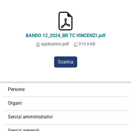
BANDO 12_2024_BR TC VINCENZI.pdf
application/pdf
315.9 KB
Scarica
N
Persone
a
v
Organi
i
g
Servizi amministrativi
a
z
Servizi generali