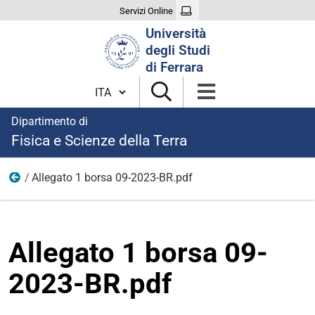
Servizi Online
Cerca
Università
nel
degli Studi
sito
di Ferrara
Cambia lingua
Dipartimento di
Fisica e Scienze della Terra
Allegato 1 borsa 09-2023-BR.pdf
modulistica bandi borse 2023
Allegato 1 borsa 09-
2023-BR.pdf