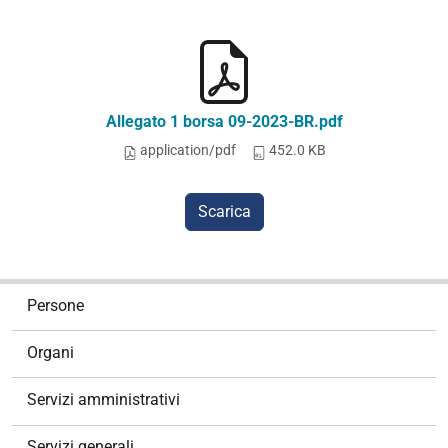
Allegato 1 borsa 09-2023-BR.pdf
application/pdf
452.0 KB
Scarica
N
Persone
a
v
Organi
i
g
Servizi amministrativi
a
z
Servizi generali