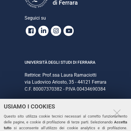
di Ferrara
Seguici su
Facebook
Linkedin
Instagram
Youtube
UNIVERSITÀ DEGLI STUDI DI FERRARA
Rettrice: Prof.ssa Laura Ramaciotti
via Ludovico Ariosto, 35 - 44121 Ferrara
C.F. 80007370382 - P.IVA 00434690384
USIAMO I COOKIES
CONTATTI
Questo sito utilizza cookie tecnici necessari al corretto funzionamento
Tel. +39 0532 293111
delle pagine, e cookie di profilazione di terze parti. Selezionando
Accetta
Fax. +39 0532 293031
tutto
si acconsente all’utilizzo dei cookie analytics e di profilazione.