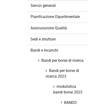
z
Servizi generali
i
o
Pianificazione Dipartimentale
n
e
Assicurazione Qualità
Sedi e strutture
Bandi e Incarichi
Bandi per borse di ricerca
Bandi per borse di
ricerca 2023
modulistica
bandi borse 2023
BANDO