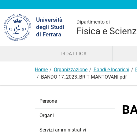
Cerca
Università
nel
Dipartimento di
degli Studi
sito
Fisica e Scienz
di Ferrara
DIDATTICA
Home
Organizzazione
Bandi e Incarichi
BANDO 17_2023_BR T MANTOVANI.pdf
N
Persone
a
BA
v
Organi
i
g
Servizi amministrativi
a