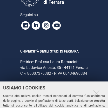
di Ferrara
Seguici su
Facebook
Linkedin
Instagram
Youtube
UNIVERSITÀ DEGLI STUDI DI FERRARA
Rettrice: Prof.ssa Laura Ramaciotti
via Ludovico Ariosto, 35 - 44121 Ferrara
C.F. 80007370382 - P.IVA 00434690384
USIAMO I COOKIES
CONTATTI
Questo sito utilizza cookie tecnici necessari al corretto funzionamento
Tel. +39 0532 293111
delle pagine, e cookie di profilazione di terze parti. Selezionando
Accetta
Fax. +39 0532 293031
tutto
si acconsente all’utilizzo dei cookie analytics e di profilazione.