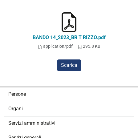
BANDO 14_2023_BR T RIZZO.pdf
application/pdf
295.8 KB
Scarica
N
Persone
a
v
Organi
i
g
Servizi amministrativi
a
z
Servizi generali