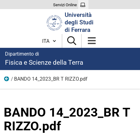
Servizi Online
Cerca
Università
nel
degli Studi
sito
di Ferrara
Cambia lingua
Dipartimento di
Fisica e Scienze della Terra
BANDO 14_2023_BR T RIZZO.pdf
modulistica bandi borse 2023
BANDO 14_2023_BR T
RIZZO.pdf